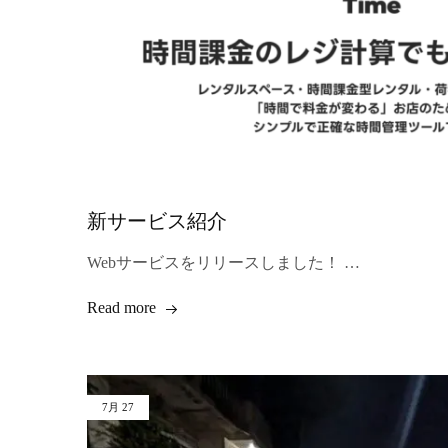
/
冲
绳
那
霸
牧
志
行
李
寄
存
/
Okinawa
Naha
新サービス紹介
Makishi
Luggage
Webサービスをリリースしました！ …
Storage
Read more
7月
27