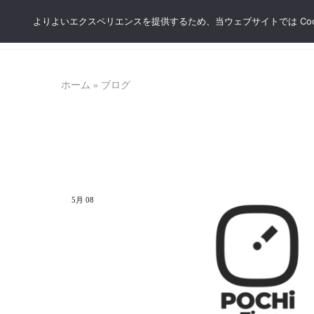
よりよいエクスペリエンスを提供するため、当ウェブサイトでは Coo
H
沖
牧
縄
志
那
公
覇
設
牧
市
志
場
ホーム
»
ブログ
荷
か
物
ら
預
30
か
秒、
り
国
所
際
/
通
오
り
키
か
나
ら
5月
08
와
3
나
分
하
の
마
荷
키
物
시
預
짐
か
보
り
관
所
소