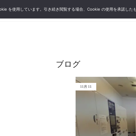
kie を使用しています。引き続き閲覧する場合、Cookie の使用を承諾し
OME
ACCESS
SERVICE
BLOG
CONTACT US
ブログ
11月
11