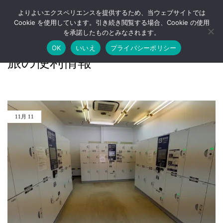
よりよいエクスペリエンスを提供するため、当ウェブサイトでは
Cookie を使用しています。引き続き閲覧する場合、Cookie の使用
沖
牧
を承諾したものとみなされます。
縄
志
那
公
ホーム
»
旅の便利情報
OK
いいえ
プライバシーポリシー
覇
設
旅の便利情報
牧
市
志
場
荷
か
物
ら
預
30
か
秒、
り
国
所
際
11月
11
/
通
오
り
키
か
나
ら
와
3
나
分
하
の
마
荷
키
物
시
預
짐
か
보
り
관
所