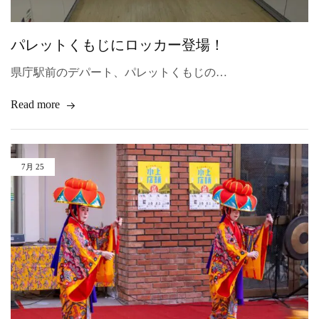
소
/
冲
绳
パレットくもじにロッカー登場！
那
霸
県庁駅前のデパート、パレットくもじの…
牧
志
行
Read more
李
寄
存
/
Okinawa
Naha
7月
25
Makishi
Luggage
Storage